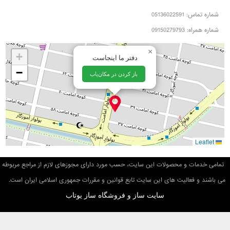
شماره تماس: 05136022591
شماره همراه: 09150279793
×
+
دفتر ما اینجاست
−
باز کردن در مکان‌یاب
Leaflet
تمامی خدمات و محصولات این سایت، حسب مورد دارای مجوزهای لازم از مراجع مربوطه
می باشند و فعالیت های این سایت تابع قوانین و مقررات جمهوری اسلامی ایران است.
سایت ساز و فروشگاه ساز یوتاب