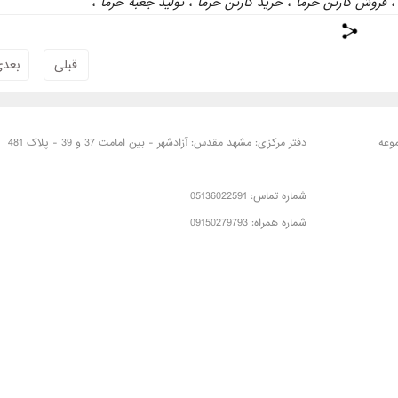
فروش کارتن خرما
،
خرید کارتن خرما
،
تولید جعبه خرما
،
قبلی
بعد
وعه
دفتر مرکزی: مشهد مقدس: آزادشهر - بین امامت 37 و 39 - پلاک 481
شماره تماس: 05136022591
شماره همراه: 09150279793